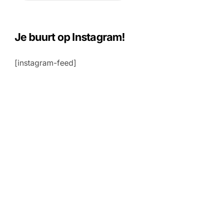
e
k
e
n
Je buurt op Instagram!
n
a
[instagram-feed]
a
r
: