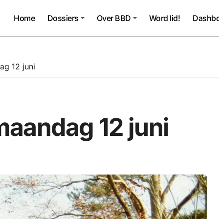
Home
Dossiers
Over BBD
Word lid!
Dashbo
g 12 juni
aandag 12 juni