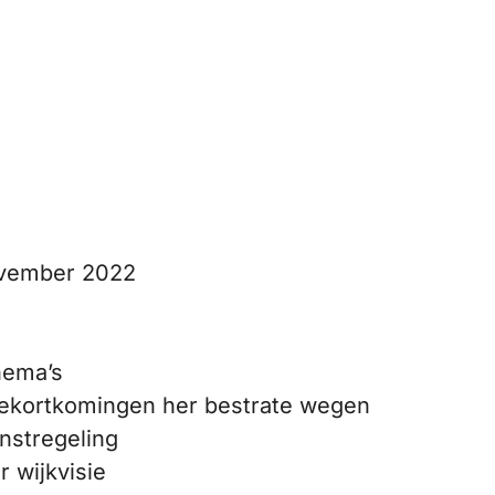
ovember 2022
hema’s
tekortkomingen her bestrate wegen
nstregeling
 wijkvisie