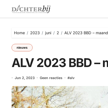
Ga
naar
de
inhoud
Home
2023
juni
2
ALV 2023 BBD – maanda
nieuws
ALV 2023 BBD – m
Jun 2, 2023
Geen reacties
#
alv