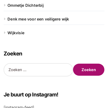
Ommetje Dichterbij
Denk mee voor een veiligere wijk
Wijkvisie
Zoeken
Z
o
e
k
e
n
Je buurt op Instagram!
n
a
[instagram-feed]
a