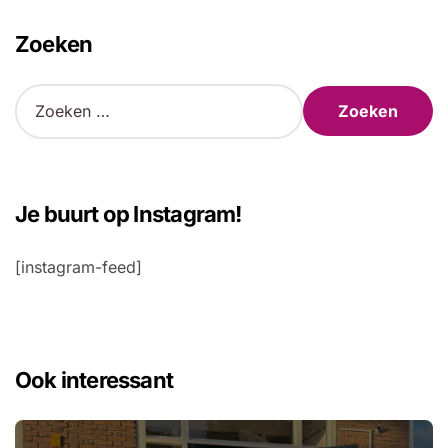
Zoeken
Z
o
e
k
e
n
Je buurt op Instagram!
n
a
[instagram-feed]
a
r
:
Ook interessant