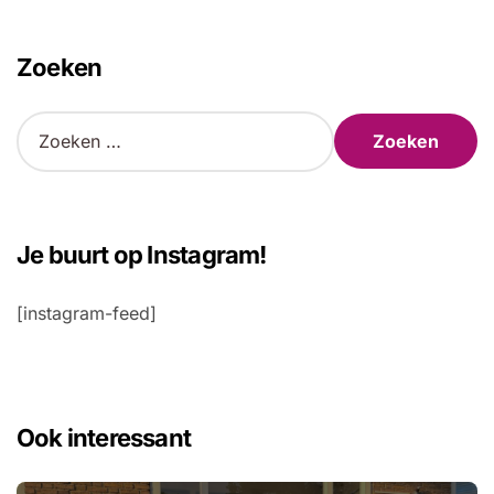
Zoeken
Z
o
e
k
e
n
Je buurt op Instagram!
n
a
[instagram-feed]
a
r
:
Ook interessant