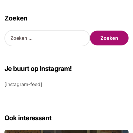
Zoeken
Z
o
e
k
e
n
Je buurt op Instagram!
n
a
[instagram-feed]
a
r
:
Ook interessant