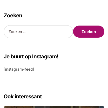
Zoeken
Z
o
e
k
e
n
Je buurt op Instagram!
n
a
[instagram-feed]
a
r
:
Ook interessant