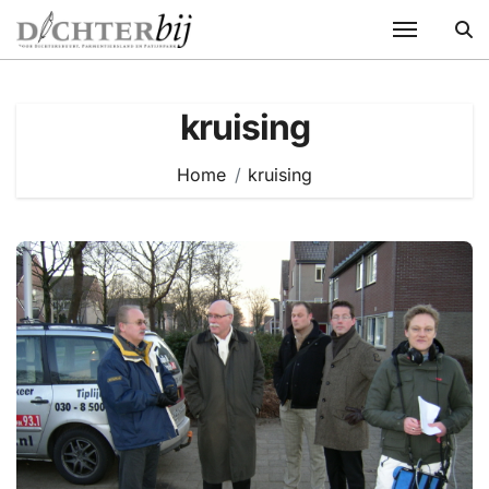
Ga
naar
de
inhoud
kruising
Home
kruising