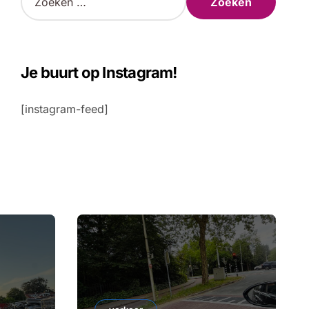
o
e
k
e
n
Je buurt op Instagram!
n
a
[instagram-feed]
a
r
: