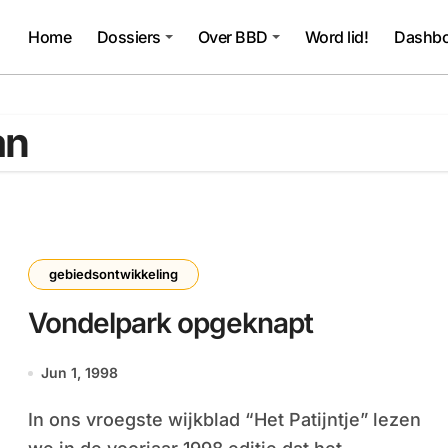
Home
Dossiers
Over BBD
Word lid!
Dashbo
an
gebiedsontwikkeling
Vondelpark opgeknapt
Jun 1, 1998
In ons vroegste wijkblad “Het Patijntje” lezen