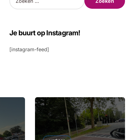
o
e
k
e
n
Je buurt op Instagram!
n
a
[instagram-feed]
a
r
: