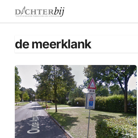
Ga
naar
de
inhoud
de meerklank