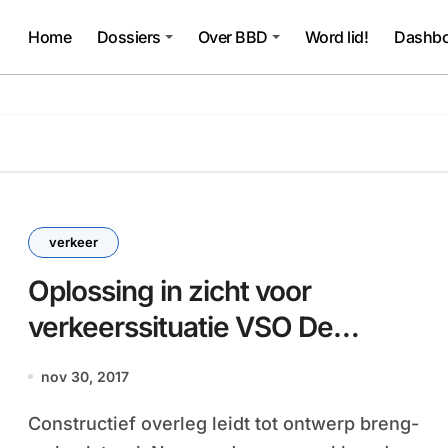
Home
Dossiers
Over BBD
Word lid!
Dashbo
verkeer
Oplossing in zicht voor
verkeerssituatie VSO De
Meerklank
nov 30, 2017
Constructief overleg leidt tot ontwerp breng-