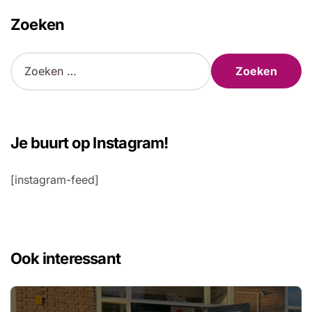
Zoeken
Z
o
e
k
e
n
Je buurt op Instagram!
n
a
[instagram-feed]
a
r
:
Ook interessant