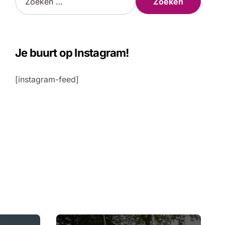
o
e
k
e
n
Je buurt op Instagram!
n
a
[instagram-feed]
a
r
: