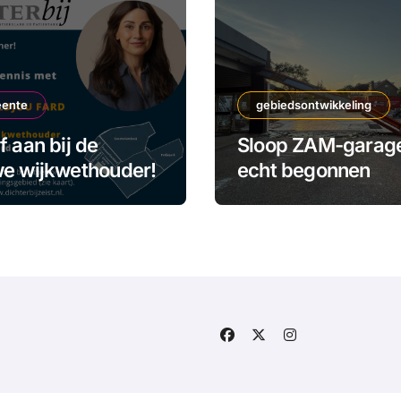
ente
gebiedsontwikkeling
f aan bij de
Sloop ZAM-garag
e wijkwethouder!
echt begonnen