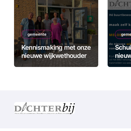
gemeente
geme
Kennismaking met onze
Schui
nieuwe wijkwethouder
nieuw